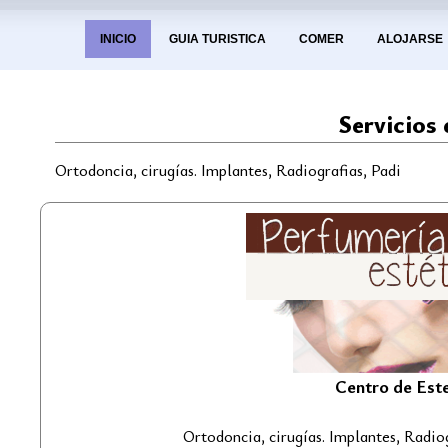
INICIO
GUIA TURISTICA
COMER
ALOJARSE
Servicios 
Ortodoncia, cirugías. Implantes, Radiografias, Padi
Centro de Est
Ortodoncia, cirugías. Implantes, Radi