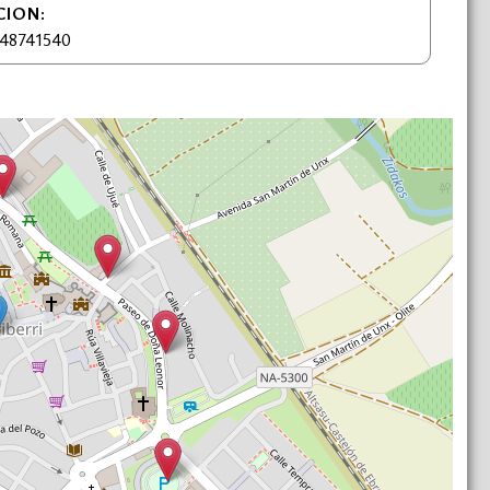
CION:
48741540