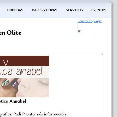
BODEGAS
CAFES Y COPAS
SERVICIOS
EVENTOS
Select Language
en Olite
▼
etica Annabel
ografias, Padi Pronto más información