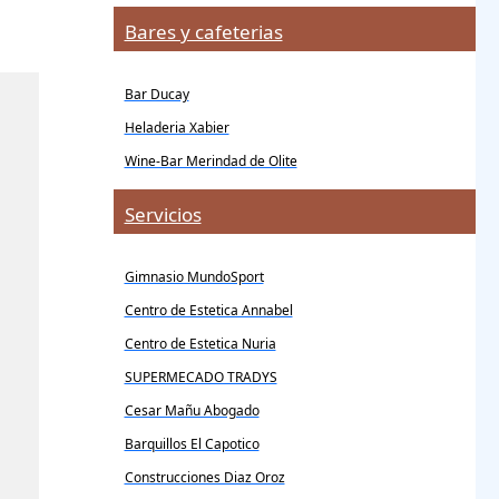
Bares y cafeterias
Bar Ducay
Heladeria Xabier
Wine-Bar Merindad de Olite
Servicios
Gimnasio MundoSport
Centro de Estetica Annabel
Centro de Estetica Nuria
SUPERMECADO TRADYS
Cesar Mañu Abogado
Barquillos El Capotico
Construcciones Diaz Oroz