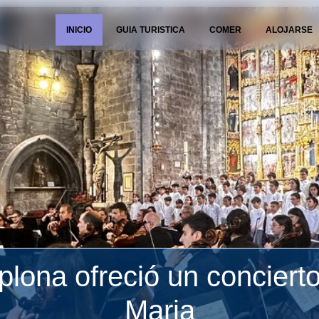
INICIO
GUIA TURISTICA
COMER
ALOJARSE
lona ofreció un concierto
Maria