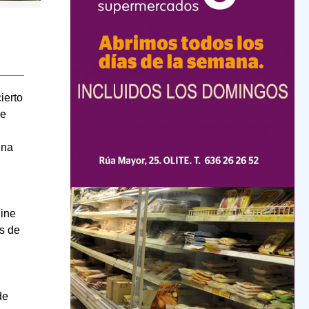
ierto
de
una
line
s de
de