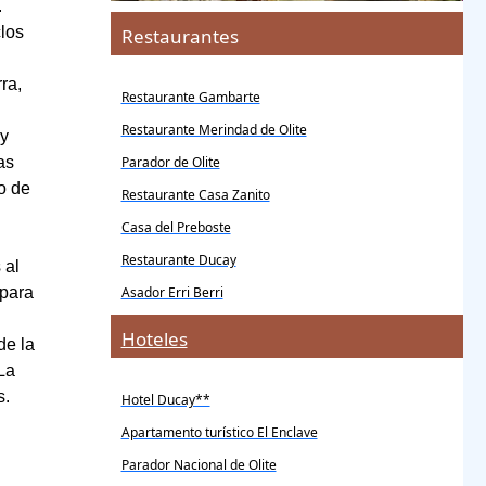
.
los
Restaurantes
ra,
Restaurante Gambarte
Restaurante Merindad de Olite
 y
Parador de Olite
as
o de
Restaurante Casa Zanito
Casa del Preboste
Restaurante Ducay
 al
Asador Erri Berri
 para
Hoteles
de la
La
s.
Hotel Ducay**
Apartamento turístico El Enclave
Parador Nacional de Olite