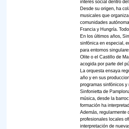
interés social dentro de
Desde su origen, ha col
musicales que organiza
comunidades autónomas.
Francia y Hungría. Todos
En los últimos años, Sin
sinfónica en especial, 
para entornos singulare
Olite o el Castillo de 
acogida por parte del pú
La orquesta ensaya regu
año y en sus produccion
programas sinfónicos y 
Sinfonietta de Pamplona
música, desde la barro
formación ha interpreta
Además, regularmente da 
profesionales locales o
interpretación de nuev