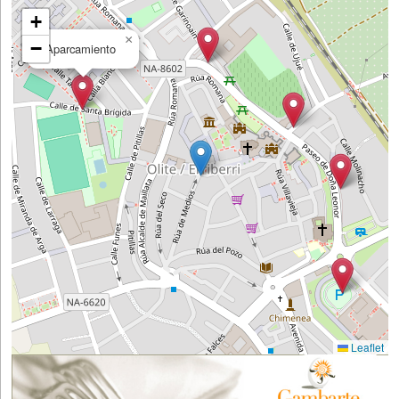
+
×
−
Aparcamiento
Leaflet