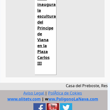
inaugura
la
escultura
del
Principe
de
Viana
en la
Plaza
Carlos
III
Casa del Preboste, Resta
Aviso Legal
|
PolÃ­tica de Cokies
www.olitetv.com
| w
ww.PoligonoLaNava.com