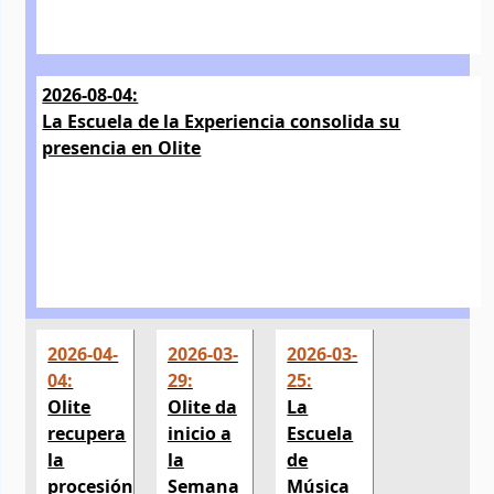
2026-08-04:
La Escuela de la Experiencia consolida su
presencia en Olite
2026-04-
2026-03-
2026-03-
04:
29:
25:
Olite
Olite da
La
recupera
inicio a
Escuela
la
la
de
procesión
Semana
Música