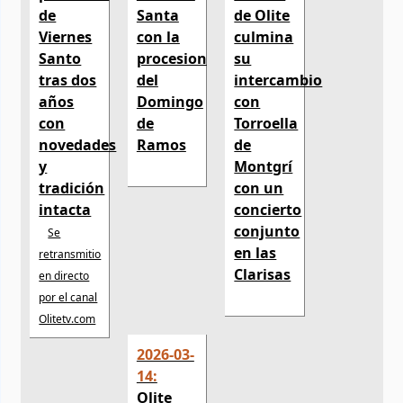
de
Santa
de Olite
Viernes
con la
culmina
Santo
procesion
su
tras dos
del
intercambio
años
Domingo
con
con
de
Torroella
novedades
Ramos
de
y
Montgrí
tradición
con un
intacta
concierto
conjunto
Se
en las
retransmitio
Clarisas
en directo
por el canal
Olitetv.com
2026-03-
14:
Olite